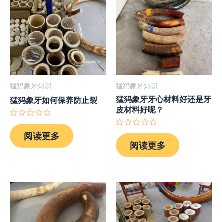
猛犸象牙知识
猛犸象牙知识
猛犸象牙牙心材料好还是牙
猛犸象牙如何保养防止裂
皮材料好呢？
评
分
评
阅读更多
0
分
阅读更多
&sol;
0
5
&sol;
5