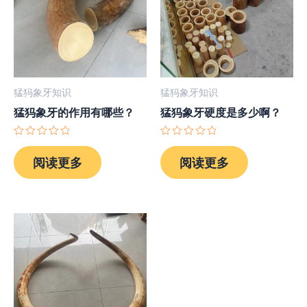
猛犸象牙知识
猛犸象牙知识
猛犸象牙的作用有哪些？
猛犸象牙硬度是多少啊？
评
评
分
分
阅读更多
阅读更多
0
0
&sol;
&sol;
5
5