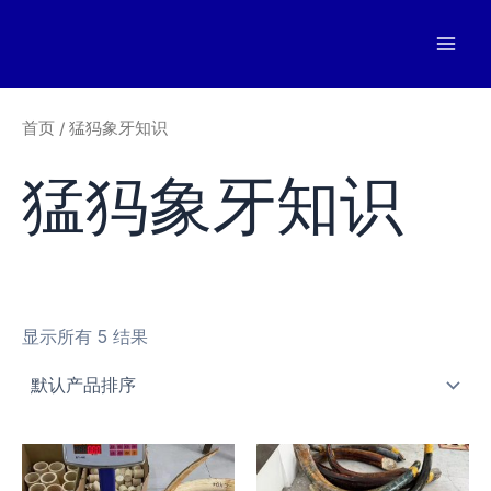
跳
至
Mai
内
容
Men
首页
/ 猛犸象牙知识
猛犸象牙知识
显示所有 5 结果