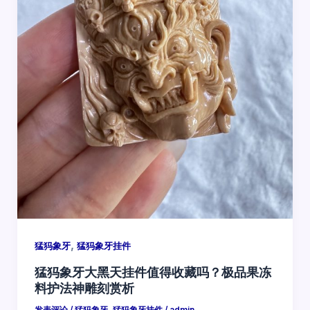
,
猛犸象牙
猛犸象牙挂件
猛犸象牙大黑天挂件值得收藏吗？极品果冻
料护法神雕刻赏析
发表评论
/
猛犸象牙
,
猛犸象牙挂件
/
admin