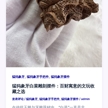
,
,
猛犸象牙
猛犸象牙手把件
猛犸象牙摆件
猛犸象牙白菜雕刻摆件：百财寓意的文玩收
藏之选
发表评论
/
猛犸象牙
,
猛犸象牙手把件
,
猛犸象牙摆件
/
admin
在传统玉雕与牙雕题材中，“白菜”一直是非