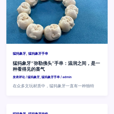
,
猛犸象牙
猛犸象牙手串
猛犸象牙“弥勒佛头”手串：温润之间，是一
种看得见的喜气
发表评论
/
猛犸象牙
,
猛犸象牙手串
/
admin
在众多文玩材质中，猛犸象牙一直有一种独特
,
猛犸象牙
猛犸象牙挂件