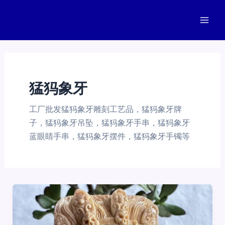
跳
至
Mai
内
容
Men
猛犸象牙
工厂批发猛犸象牙雕刻工艺品，猛犸象牙牌
子，猛犸象牙吊坠，猛犸象牙手串，猛犸象牙
蓝眼睛手串，猛犸象牙摆件，猛犸象牙手镯等