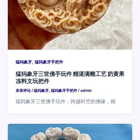
,
猛犸象牙
猛犸象牙手把件
猛犸象牙三世佛手玩件 精湛满雕工艺 奶黄果
冻料文玩把件
发表评论
/
猛犸象牙
,
猛犸象牙手把件
/
admin
猛犸象牙三世佛手玩件：跨越时空的佛缘，精