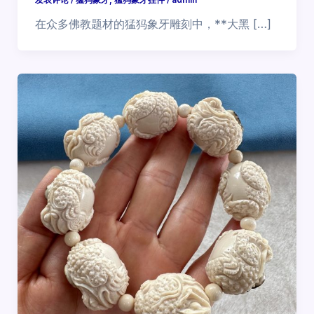
在众多佛教题材的猛犸象牙雕刻中，**大黑 […]