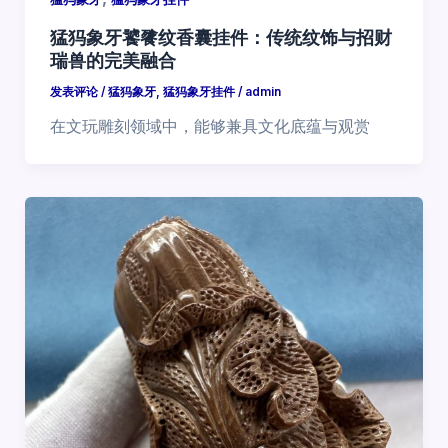
猛犸象牙饕餮纹香囊挂件：传统纹饰与招财
瑞兽的完美融合
发表评论
/
猛犸象牙
,
猛犸象牙挂件
/
admin
在文玩雕刻领域中，能够兼具文化底蕴与观赏