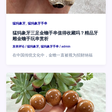
,
猛犸象牙
猛犸象牙手串
猛犸象牙三足金蟾手串值得收藏吗？精品牙
雕金蟾手玩串赏析
发表评论
/
猛犸象牙
,
猛犸象牙手串
/
admin
在中国传统文化中，金蟾一直被视为招财纳福