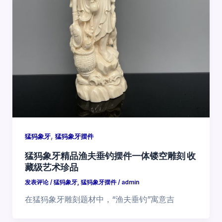
,
猛犸象牙
猛犸象牙摆件
猛犸象牙精品渔夫垂钓摆件一体镂空雕刻 收
藏级艺术珍品
发表评论
/
猛犸象牙
,
猛犸象牙摆件
/
admin
在猛犸象牙雕刻题材中，“渔夫垂钓”寓意吉