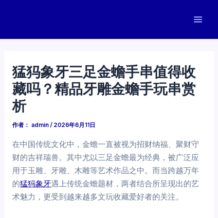
跳
至
Mai
内
容
Men
猛犸象牙三足金蟾手串值得收
藏吗？精品牙雕金蟾手玩串赏
析
作者：
admin
/
2026年6月11日
在中国传统文化中，金蟾一直被视为招财纳福、聚财守
财的吉祥瑞兽。其中尤以三足金蟾最为经典，被广泛应
用于玉雕、牙雕、木雕等艺术作品之中。而当跨越万年
的
猛犸象牙
遇上传统金蟾题材，两者结合所呈现出的艺
术魅力，更受到越来越多文玩收藏爱好者的关注。