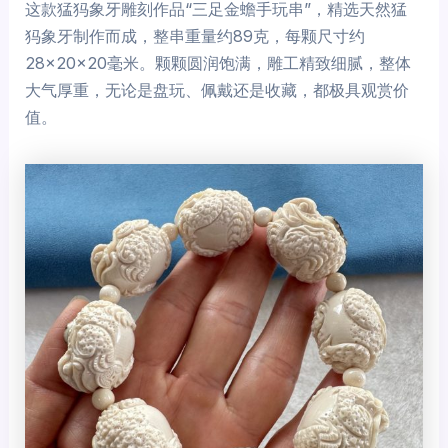
这款猛犸象牙雕刻作品“三足金蟾手玩串”，精选天然猛
犸象牙制作而成，整串重量约89克，每颗尺寸约
28×20×20毫米。颗颗圆润饱满，雕工精致细腻，整体
大气厚重，无论是盘玩、佩戴还是收藏，都极具观赏价
值。