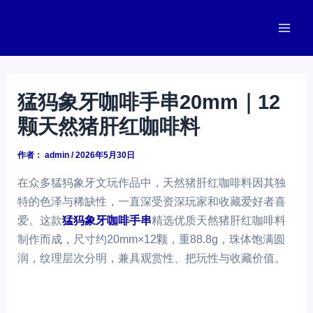
跳
至
Main
内
容
Men
猛犸象牙咖啡手串20mm｜12
颗天然猪肝红咖啡料
作者：
admin
/
2026年5月30日
在众多猛犸象牙文玩作品中，天然猪肝红咖啡料因其独
特的色泽与稀缺性，一直深受资深玩家和收藏爱好者喜
爱。这款
猛犸象牙咖啡手串
精选优质天然猪肝红咖啡料
制作而成，尺寸约20mm×12颗，重88.8g，珠体饱满圆
润，纹理层次分明，兼具观赏性、把玩性与收藏价值。