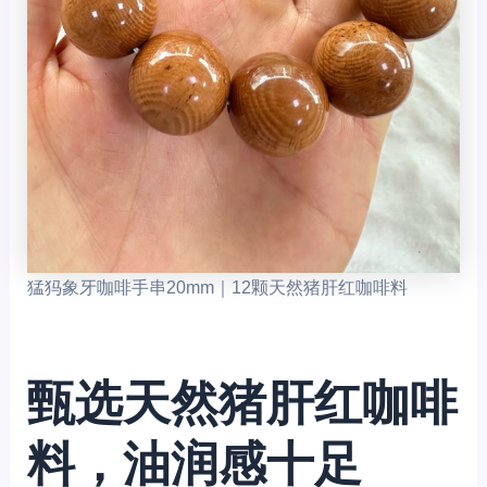
猛犸象牙咖啡手串20mm｜12颗天然猪肝红咖啡料
甄选天然猪肝红咖啡
料，油润感十足