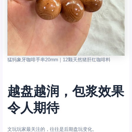
猛犸象牙咖啡手串20mm｜12颗天然猪肝红咖啡料
越盘越润，包浆效果
令人期待
文玩玩家最关注的，往往是后期盘玩变化。