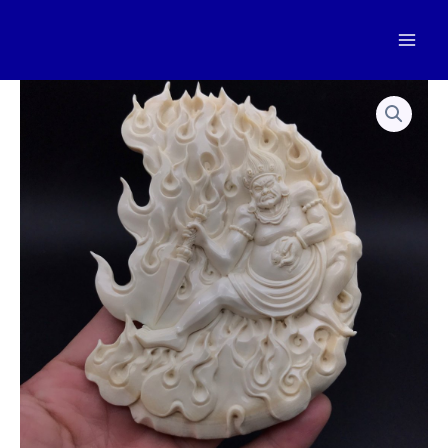
跳
至
Mai
内
容
Men