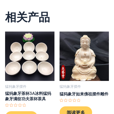
相关产品
猛犸象牙摆件
猛犸象牙摆件
猛犸象牙茶杯3A冰料猛犸
猛犸象牙如来佛祖摆件雕件
象牙满纹功夫茶杯茶具
评
分
评
阅读更多
0