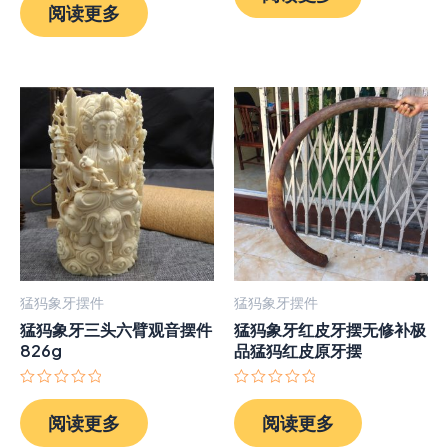
分
阅读更多
&sol;
0
5
&sol;
5
猛犸象牙摆件
猛犸象牙摆件
猛犸象牙三头六臂观音摆件
猛犸象牙红皮牙摆无修补极
826g
品猛犸红皮原牙摆
评
评
分
分
阅读更多
阅读更多
0
0
&sol;
&sol;