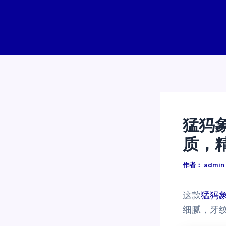
跳
至
内
容
猛犸
质，
作者：
admin
这款
猛犸
细腻，牙