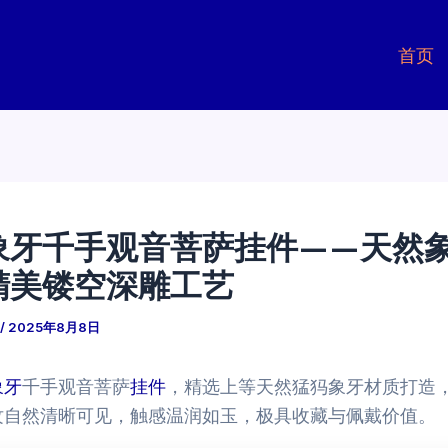
首页
象牙千手观音菩萨挂件——天然
精美镂空深雕工艺
/
2025年8月8日
象牙
千手观音菩萨
挂件
，精选上等天然猛犸象牙材质打造
纹自然清晰可见，触感温润如玉，极具收藏与佩戴价值。