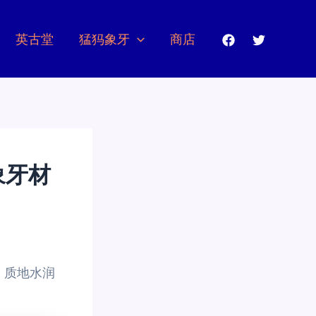
英古堂
猛犸象牙
商店
象牙材
，质地水润