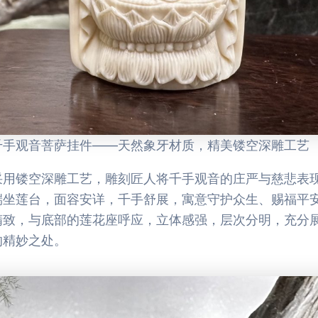
千手观音菩萨挂件——天然象牙材质，精美镂空深雕工艺
采用镂空深雕工艺，雕刻匠人将千手观音的庄严与慈悲表
端坐莲台，面容安详，千手舒展，寓意守护众生、赐福平
精致，与底部的莲花座呼应，立体感强，层次分明，充分
的精妙之处。