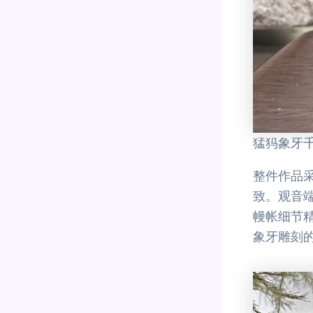
猛犸象牙
整件作品
致。观音
幔帐细节
象牙雕刻