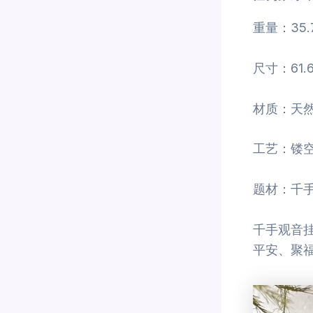
重量：35.
尺寸：61.6 
材质：天
工艺：镂
题材：千
千手观音
平安、聚