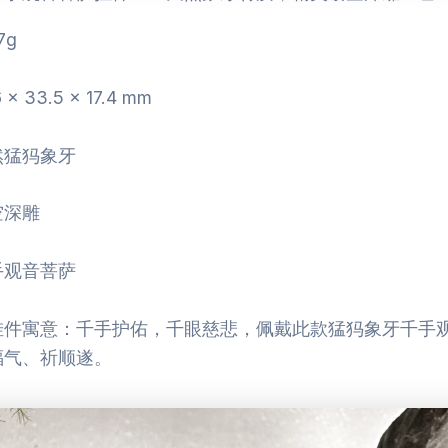
7g
× 33.5 × 17.4 mm
然猛犸象牙
空深雕
手观音菩萨
挂件寓意：千手护佑，千眼慈悲，佩戴此款猛犸象牙千手
福气、祈顺遂。