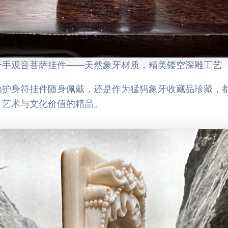
千手观音菩萨挂件——天然象牙材质，精美镂空深雕工艺
为护身符挂件随身佩戴，还是作为猛犸象牙收藏品珍藏，
、艺术与文化价值的精品。