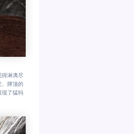
现得淋漓尽
安。牌顶的
展现了猛犸