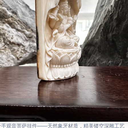
千手观音菩萨挂件——天然象牙材质，精美镂空深雕工艺