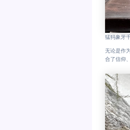
猛犸象牙
无论是作
合了信仰