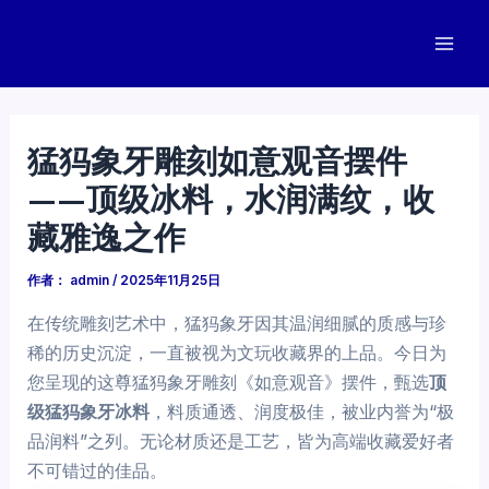
跳
至
Mai
内
容
Men
猛犸象牙雕刻如意观音摆件
——顶级冰料，水润满纹，收
藏雅逸之作
作者：
admin
/
2025年11月25日
在传统雕刻艺术中，猛犸象牙因其温润细腻的质感与珍
稀的历史沉淀，一直被视为文玩收藏界的上品。今日为
您呈现的这尊猛犸象牙雕刻《如意观音》摆件，甄选
顶
级猛犸象牙冰料
，料质通透、润度极佳，被业内誉为“极
品润料”之列。无论材质还是工艺，皆为高端收藏爱好者
不可错过的佳品。