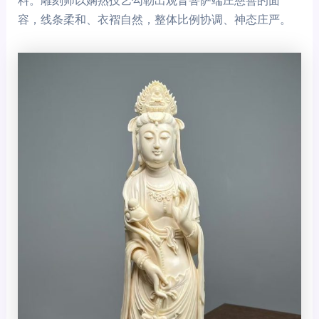
料。雕刻师以娴熟技艺勾勒出观音菩萨端庄慈善的面
容，线条柔和、衣褶自然，整体比例协调、神态庄严。