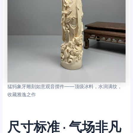
猛犸象牙雕刻如意观音摆件——顶级冰料，水润满纹，
收藏雅逸之作
尺寸标准 · 气场非凡