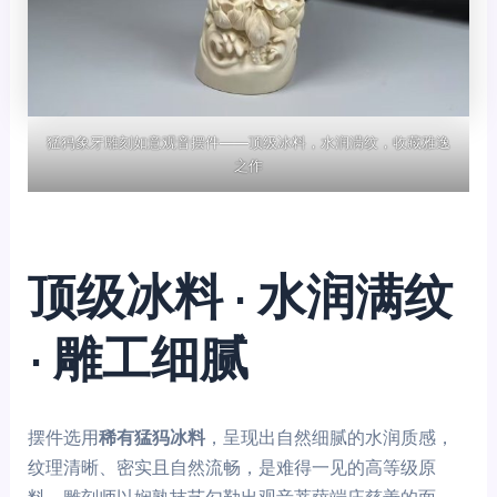
猛犸象牙雕刻如意观音摆件——顶级冰料，水润满纹，收藏雅逸
之作
顶级冰料 · 水润满纹
· 雕工细腻
摆件选用
稀有猛犸冰料
，呈现出自然细腻的水润质感，
纹理清晰、密实且自然流畅，是难得一见的高等级原