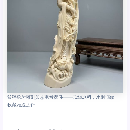
猛犸象牙雕刻如意观音摆件——顶级冰料，水润满纹，
收藏雅逸之作