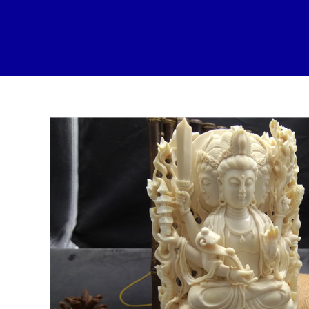
跳
至
内
容