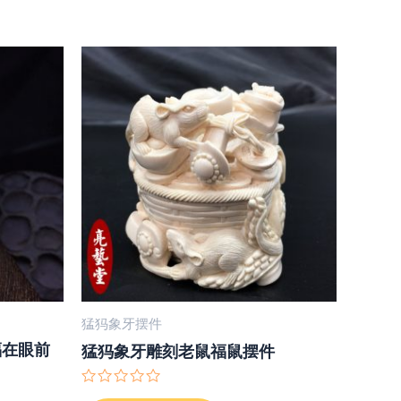
猛犸象牙摆件
福在眼前
猛犸象牙雕刻老鼠福鼠摆件
评