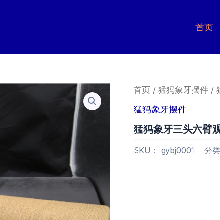
首页
首页
/
猛犸象牙摆件
/
猛犸象牙摆件
猛犸象牙三头六臂观
SKU：
gybj0001
分