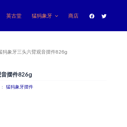
英古堂
猛犸象牙
商店
 猛犸象牙三头六臂观音摆件826g
音摆件826g
类：
猛犸象牙摆件