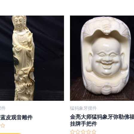
摆件
猛犸象牙摆件
金亮大师猛犸象牙弥勒佛
牙蓝皮观音雕件
挂牌手把件