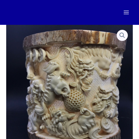
跳
至
Mai
内
容
Men