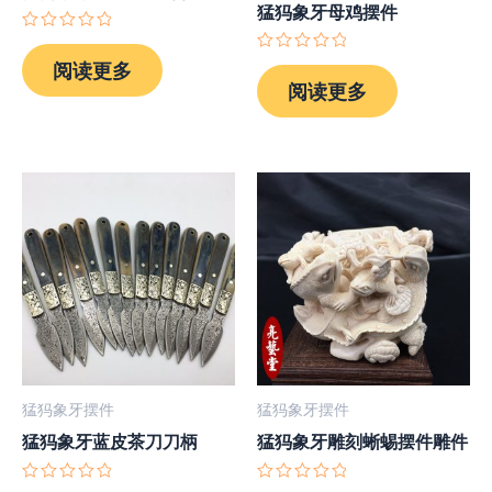
猛犸象牙母鸡摆件
评
分
评
阅读更多
0
分
阅读更多
&sol;
0
5
&sol;
5
猛犸象牙摆件
猛犸象牙摆件
猛犸象牙蓝皮茶刀刀柄
猛犸象牙雕刻蜥蜴摆件雕件