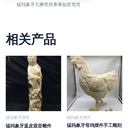
猛犸象牙九狮笔筒事事如意笔筒
相关产品
猛犸象牙摆件
猛犸象牙摆件
猛犸象牙母鸡摆件手工雕刻
猛犸象牙蓝皮观音雕件