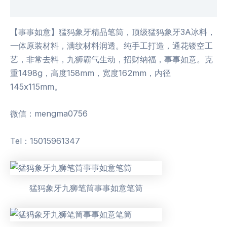
用户评价 (0)
【事事如意】猛犸象牙精品笔筒，顶级猛犸象牙3A冰料，
一体原装材料，满纹材料润透。纯手工打造，通花镂空工
艺，非常去料，九狮霸气生动，招财纳福，事事如意。克
重1498g，高度158mm，宽度162mm，内径
145x115mm。
微信：mengma0756
Tel：15015961347
猛犸象牙九狮笔筒事事如意笔筒