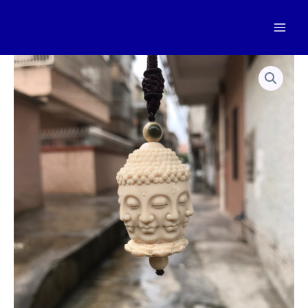
跳
至
Mai
内
容
Men