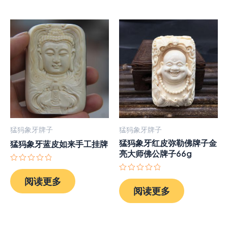
猛犸象牙牌子
猛犸象牙牌子
猛犸象牙红皮弥勒佛牌子金
猛犸象牙蓝皮如来手工挂牌
亮大师佛公牌子66g
评
分
评
阅读更多
0
分
阅读更多
&sol;
0
5
&sol;
5