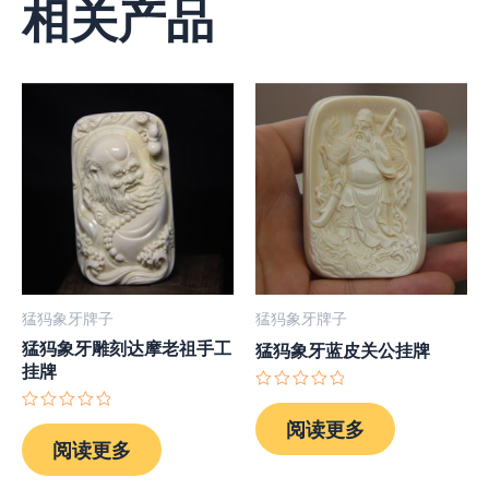
相关产品
猛犸象牙牌子
猛犸象牙牌子
猛犸象牙雕刻达摩老祖手工
猛犸象牙蓝皮关公挂牌
挂牌
评
分
评
阅读更多
0
分
阅读更多
&sol;
0
5
&sol;
5