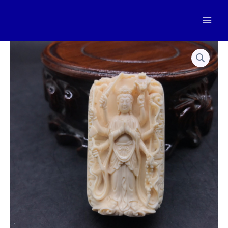
跳
至
Mai
内
容
Men