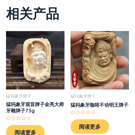
相关产品
猛犸象牙牌子
猛犸象牙牌子
猛犸象牙观音牌子金亮大师
猛犸象牙咖啡不动明王牌子
牙雕牌子73g
评
分
评
阅读更多
0
分
阅读更多
&sol;
0