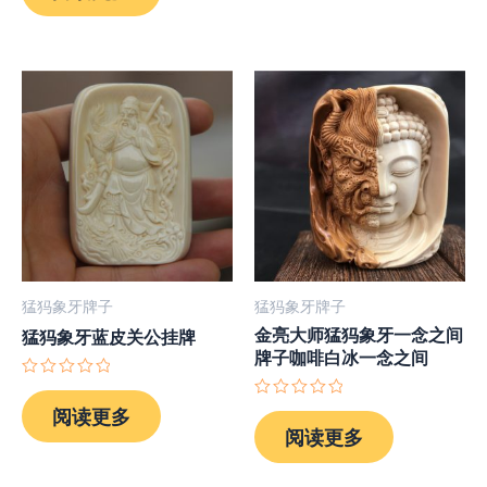
5
&sol;
5
猛犸象牙牌子
猛犸象牙牌子
金亮大师猛犸象牙一念之间
猛犸象牙蓝皮关公挂牌
牌子咖啡白冰一念之间
评
分
评
阅读更多
0
分
阅读更多
&sol;
0
5
&sol;
5