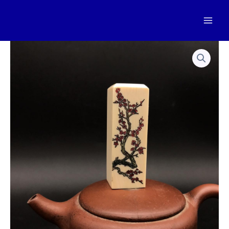
跳
至
Mai
内
容
Men