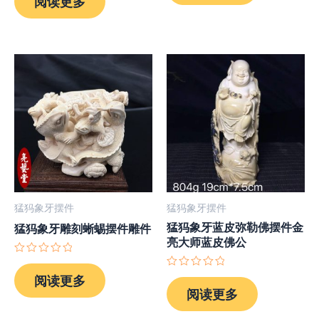
阅读更多
0
5
&sol;
5
猛犸象牙摆件
猛犸象牙摆件
猛犸象牙蓝皮弥勒佛摆件金
猛犸象牙雕刻蜥蜴摆件雕件
亮大师蓝皮佛公
评
分
评
阅读更多
0
分
阅读更多
&sol;
0
5
&sol;
5