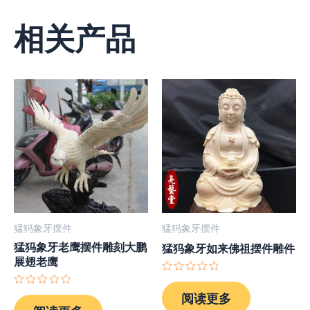
相关产品
猛犸象牙摆件
猛犸象牙摆件
猛犸象牙老鹰摆件雕刻大鹏
猛犸象牙如来佛祖摆件雕件
展翅老鹰
评
分
评
阅读更多
0
分
&sol;