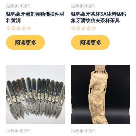
猛犸象牙摆件
猛犸象牙摆件
猛犸象牙雕刻弥勒佛摆件材
猛犸象牙茶杯3A冰料猛犸
料黄润
象牙满纹功夫茶杯茶具
评
评
分
分
阅读更多
阅读更多
0
0
&sol;
&sol;
5
5
猛犸象牙摆件
猛犸象牙摆件