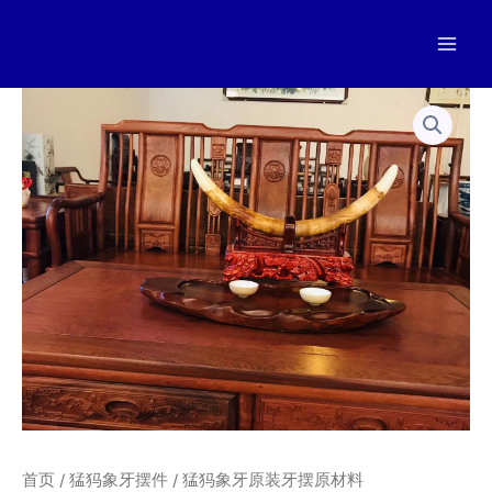
跳
至
Mai
内
容
Men
首页
/
猛犸象牙摆件
/ 猛犸象牙原装牙摆原材料