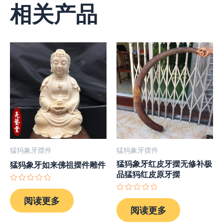
相关产品
猛犸象牙摆件
猛犸象牙摆件
猛犸象牙红皮牙摆无修补极
猛犸象牙如来佛祖摆件雕件
品猛犸红皮原牙摆
评
分
评
阅读更多
0
分
阅读更多
&sol;
0
5
&sol;