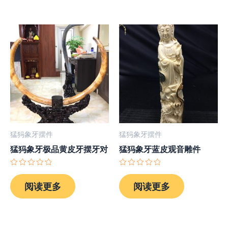
5
猛犸象牙摆件
猛犸象牙摆件
猛犸象牙极品黄皮牙摆牙对
猛犸象牙蓝皮观音雕件
评
评
分
分
阅读更多
阅读更多
0
0
&sol;
&sol;
5
5