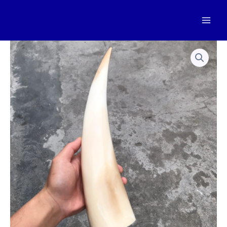
跳
至
Mai
内
容
Men