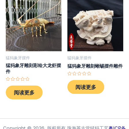
猛犸象牙摆件
猛犸象牙摆件
猛犸象牙雕刻彩绘大龙虾摆
猛犸象牙雕刻蜥蜴摆件雕件
件
评
分
评
阅读更多
0
分
阅读更多
&sol;
0
5
&sol;
5
Copyright © 2026 版权所有 珠海英古堂猛犸工艺
粤ICP备