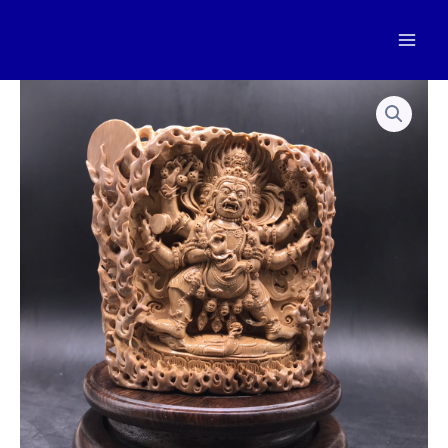
跳
至
Mai
内
容
Men