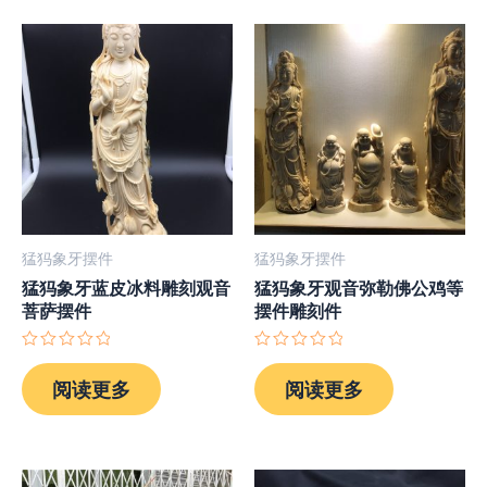
猛犸象牙摆件
猛犸象牙摆件
猛犸象牙蓝皮冰料雕刻观音
猛犸象牙观音弥勒佛公鸡等
菩萨摆件
摆件雕刻件
评
评
分
分
阅读更多
阅读更多
0
0
&sol;
&sol;
5
5