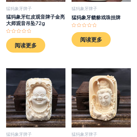
猛犸象牙牌子
猛犸象牙牌子
猛犸象牙红皮观音牌子金亮
猛犸象牙貔貅戏珠挂牌
大师观音吊坠72g
评
分
评
阅读更多
0
分
阅读更多
&sol;
0
5
&sol;
5
猛犸象牙牌子
猛犸象牙牌子