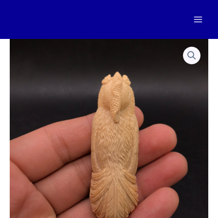
跳
至
Mai
内
容
Men