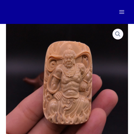
跳
至
Mai
内
容
Men