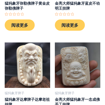
猛犸象牙弥勒佛牌子黄金皮
金亮大师猛犸象牙蓝皮不动
弥勒佛牌子
明王挂牌
评
评
分
分
阅读更多
阅读更多
0
0
&sol;
&sol;
5
5
猛犸象牙牌子
猛犸象牙牌子
猛犸象牙达摩牌子达摩老祖
金亮大师猛犸象牙一念成佛
挂牌
手工挂牌