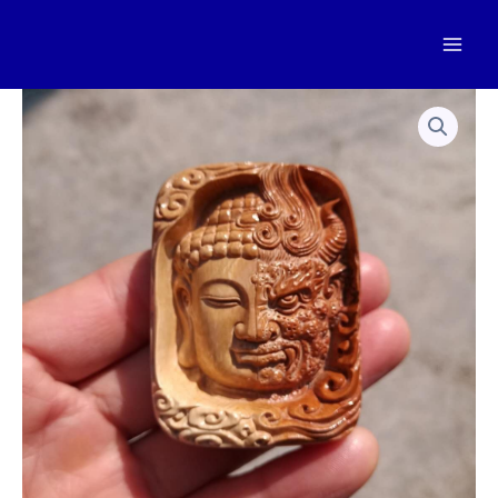
跳
至
Mai
内
容
Men