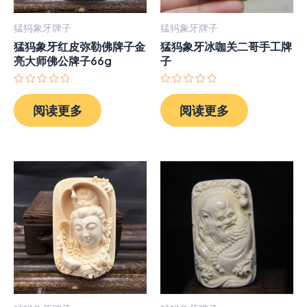
猛犸象牙牌子
猛犸象牙牌子
猛犸象牙红皮弥勒佛牌子金
猛犸象牙冰咖关二哥手工牌
亮大师佛公牌子66g
子
评
评
分
分
阅读更多
阅读更多
0
0
&sol;
&sol;
5
5