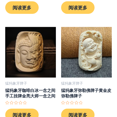
评
评
分
分
阅读更多
阅读更多
0
0
&sol;
&sol;
5
5
猛犸象牙牌子
猛犸象牙牌子
猛犸象牙咖啡白冰一念之间
猛犸象牙弥勒佛牌子黄金皮
手工挂牌金亮大师一念之间
弥勒佛牌子
评
评
分
分
阅读更多
阅读更多
0
0