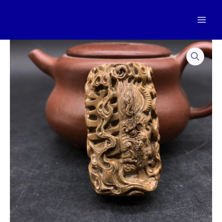
跳
至
Mai
内
容
Men