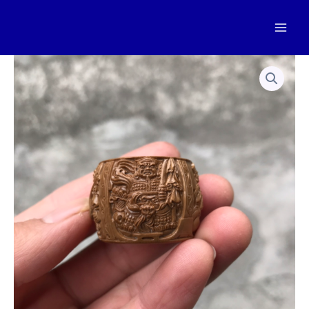
跳
至
Mai
内
容
Men