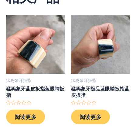
猛犸象牙扳指
猛犸象牙扳指
猛犸象牙蓝皮扳指蓝眼睛扳
猛犸象牙极品蓝眼睛扳指蓝
指
皮扳指
评
评
分
分
阅读更多
阅读更多
0
0
&sol;
&sol;
5
5