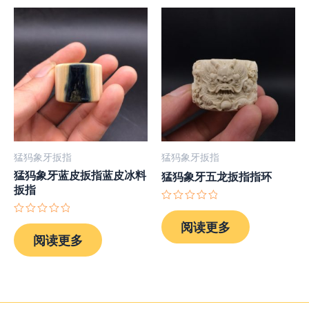
猛犸象牙扳指
猛犸象牙扳指
猛犸象牙蓝皮扳指蓝皮冰料
猛犸象牙五龙扳指指环
扳指
评
分
评
阅读更多
0
分
阅读更多
&sol;
0
5
&sol;
5