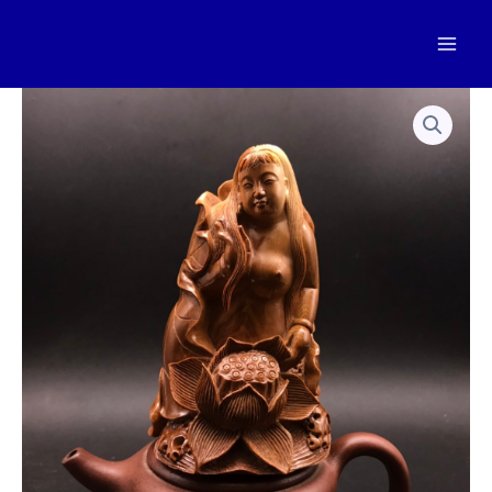
跳
至
Mai
内
容
Men