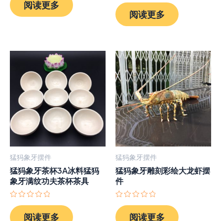
评
阅读更多
0
分
阅读更多
&sol;
0
5
&sol;
5
猛犸象牙摆件
猛犸象牙摆件
猛犸象牙茶杯3A冰料猛犸
猛犸象牙雕刻彩绘大龙虾摆
象牙满纹功夫茶杯茶具
件
评
评
分
分
阅读更多
阅读更多
0
0