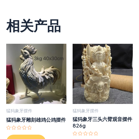
相关产品
猛犸象牙摆件
猛犸象牙摆件
猛犸象牙三头六臂观音摆件
猛犸象牙雕刻雄鸡公鸡摆件
826g
评
分