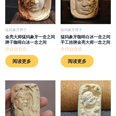
猛犸象牙牌子
猛犸象牙牌子
金亮大师猛犸象牙一念之间
猛犸象牙咖啡白冰一念之间
牌子咖啡白冰一念之间
手工挂牌金亮大师一念之间
评
评
分
分
阅读更多
阅读更多
0
0
&sol;
&sol;
5
5