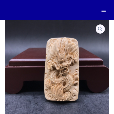
跳
至
Mai
内
容
Men