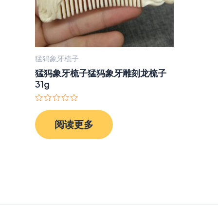
猛犸象牙梳子
猛犸象牙梳子猛犸象牙雕刻龙梳子
31g
评
分
阅读更多
0
&sol;
5