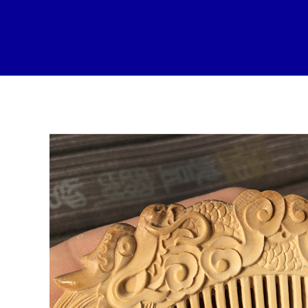
跳
至
内
容