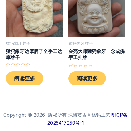
猛犸象牙牌子
猛犸象牙牌子
猛犸象牙达摩牌子全手工达
金亮大师猛犸象牙一念成佛
摩牌子
手工挂牌
评
评
分
分
阅读更多
阅读更多
0
0
&sol;
&sol;
5
5
Copyright © 2026 版权所有 珠海英古堂猛犸工艺
粤ICP备
2025417259号-1