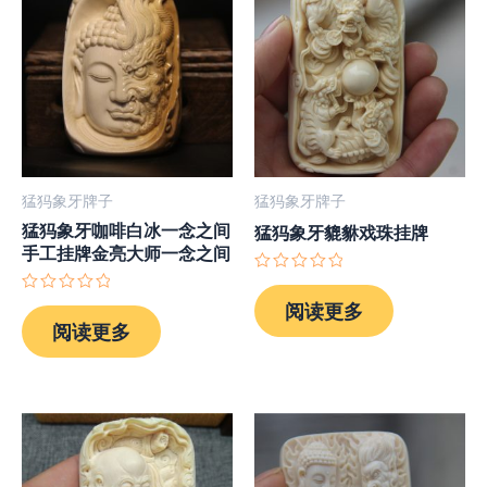
猛犸象牙牌子
猛犸象牙牌子
猛犸象牙咖啡白冰一念之间
猛犸象牙貔貅戏珠挂牌
手工挂牌金亮大师一念之间
评
分
评
阅读更多
0
分
阅读更多
&sol;
0
5
&sol;
5