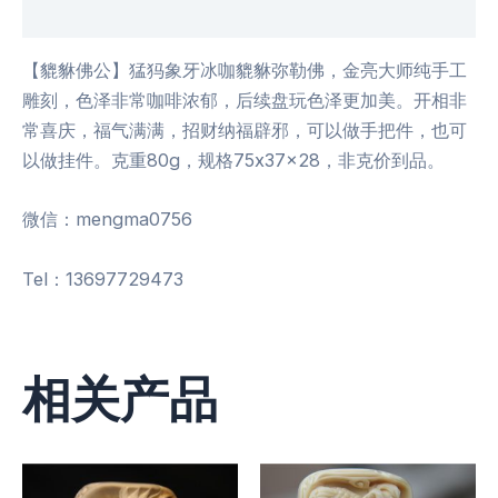
用户评价 (0)
【貔貅佛公】猛犸象牙冰咖貔貅弥勒佛，金亮大师纯手工
雕刻，色泽非常咖啡浓郁，后续盘玩色泽更加美。开相非
常喜庆，福气️️满满，招财纳福辟邪，可以做手把件，也可
以做挂件。克重80g，规格75x37x28，非克价到品。
微信：mengma0756
Tel：13697729473
相关产品