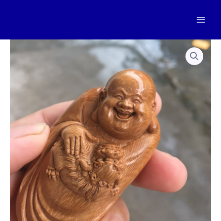
跳
至
Mai
内
容
Men