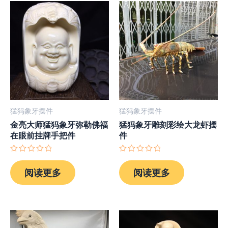
猛犸象牙摆件
猛犸象牙摆件
金亮大师猛犸象牙弥勒佛福
猛犸象牙雕刻彩绘大龙虾摆
在眼前挂牌手把件
件
评
评
分
分
阅读更多
阅读更多
0
0
&sol;
&sol;
5
5