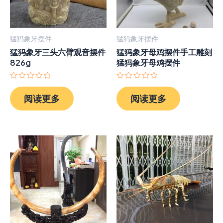
猛犸象牙摆件
猛犸象牙摆件
猛犸象牙三头六臂观音摆件
猛犸象牙母鸡摆件手工雕刻
826g
猛犸象牙母鸡摆件
评
评
分
分
阅读更多
阅读更多
0
0
&sol;
&sol;
5
5