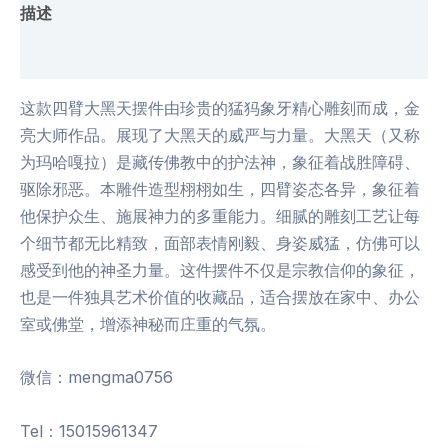
描述
用户评价 (0)
这款四臂大黑天摆件由珍贵的猛犸象牙精心雕刻而成，金
亮大师作品。展现了大黑天的威严与力量。大黑天（又称
为玛哈嘎拉）是藏传佛教中的护法神，象征着战胜障碍、
驱除邪恶。本雕件造型栩栩如生，四臂姿态各异，象征着
他保护众生、施展神力的多重能力。细腻的雕刻工艺让每
个细节都无比精致，面部表情刚毅、身姿威猛，仿佛可以
感受到他的神圣力量。这件摆件不仅是宗教信仰的象征，
也是一件独具艺术价值的收藏品，适合摆放在家中、办公
室或佛堂，增添神秘而庄重的气氛。
微信：mengma0756
Tel：15015961347