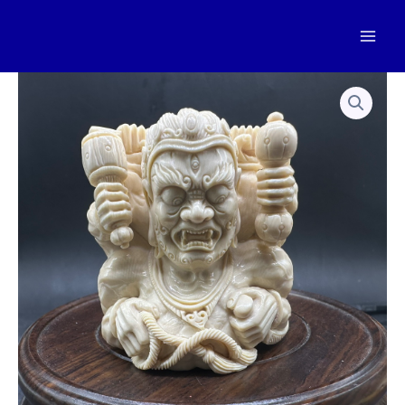
跳
至
Mai
内
容
Men