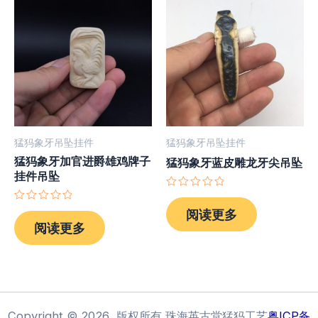
猛犸象牙吊坠挂件
猛犸象牙吊坠挂件
猛犸象牙加官进爵雄鸡牌子
猛犸象牙蓝皮雕龙牙尖吊坠
挂件吊坠
评
分
评
阅读更多
0
分
阅读更多
&sol;
0
5
&sol;
5
Copyright © 2026 版权所有 珠海英古堂猛犸工艺
粤ICP备