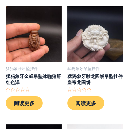
猛犸象牙吊坠挂件
猛犸象牙吊坠挂件
猛犸象牙金蝉吊坠冰咖猪肝
猛犸象牙雕龙圆饼吊坠挂件
红色泽
皇帝龙圆饼
评
评
分
分
阅读更多
阅读更多
0
0
&sol;
&sol;
5
5