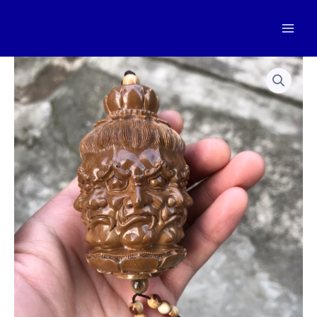
跳
至
Mai
内
容
Men