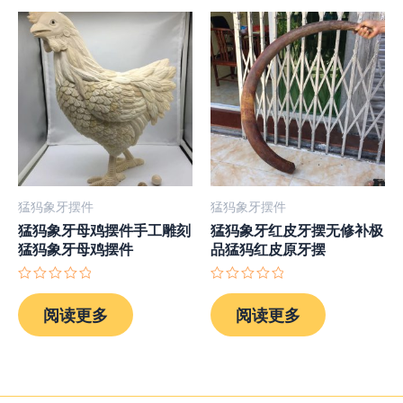
猛犸象牙摆件
猛犸象牙摆件
猛犸象牙母鸡摆件手工雕刻
猛犸象牙红皮牙摆无修补极
猛犸象牙母鸡摆件
品猛犸红皮原牙摆
评
评
分
分
阅读更多
阅读更多
0
0
&sol;
&sol;
5
5