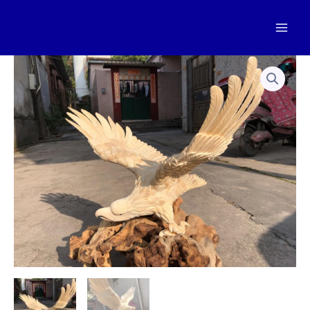
跳
至
Mai
内
容
Men