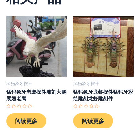
猛犸象牙摆件
猛犸象牙摆件
猛犸象牙老鹰摆件雕刻大鹏
猛犸象牙龙虾摆件猛犸牙彩
展翅老鹰
绘雕刻龙虾雕刻件
评
评
分
分
阅读更多
阅读更多
0
0
&sol;
&sol;
5
5