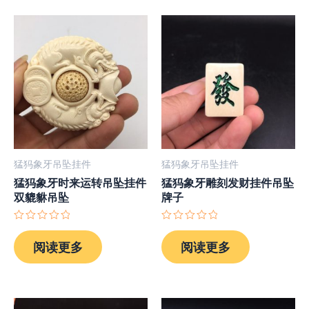
猛犸象牙吊坠挂件
猛犸象牙吊坠挂件
猛犸象牙时来运转吊坠挂件
猛犸象牙雕刻发财挂件吊坠
双貔貅吊坠
牌子
评
评
分
分
阅读更多
阅读更多
0
0
&sol;
&sol;
5
5