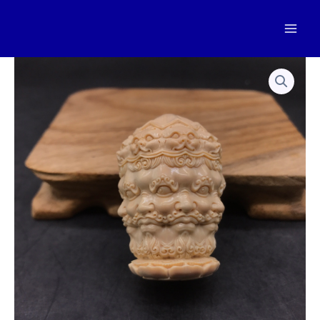
跳
至
Mai
内
容
Men