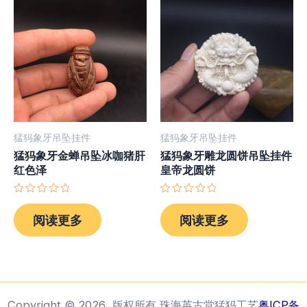
猛犸象牙吊坠挂件
猛犸象牙吊坠挂件
猛犸象牙金蝉吊坠冰咖猪肝
猛犸象牙雕龙圆饼吊坠挂件
红色泽
皇帝龙圆饼
评
评
分
分
阅读更多
阅读更多
0
0
&sol;
&sol;
5
5
Copyright © 2026 版权所有 珠海英古堂猛犸工艺
粤ICP备