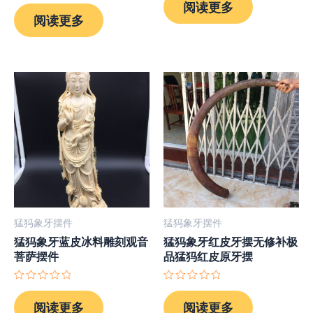
评
阅读更多
0
分
阅读更多
&sol;
0
5
&sol;
5
猛犸象牙摆件
猛犸象牙摆件
猛犸象牙蓝皮冰料雕刻观音
猛犸象牙红皮牙摆无修补极
菩萨摆件
品猛犸红皮原牙摆
评
评
分
分
阅读更多
阅读更多
0
0