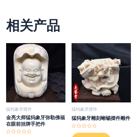
相关产品
猛犸象牙摆件
猛犸象牙摆件
金亮大师猛犸象牙弥勒佛福
猛犸象牙雕刻蜥蜴摆件雕件
在眼前挂牌手把件
评
分