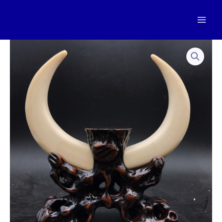
跳
至
Mai
内
容
Men