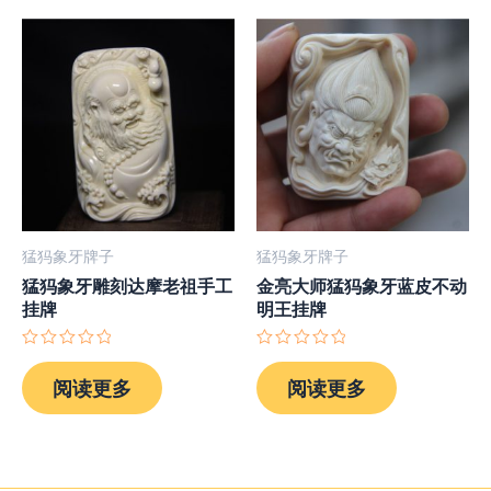
猛犸象牙牌子
猛犸象牙牌子
猛犸象牙雕刻达摩老祖手工
金亮大师猛犸象牙蓝皮不动
挂牌
明王挂牌
评
评
分
分
阅读更多
阅读更多
0
0
&sol;
&sol;
5
5