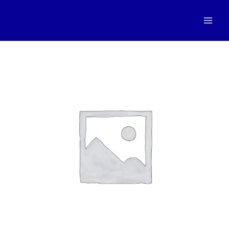
跳
至
Mai
内
容
Men