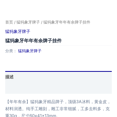
首页
/
猛犸象牙牌子
/ 猛犸象牙年年有余牌子挂件
猛犸象牙牌子
猛犸象牙年年有余牌子挂件
分类：
猛犸象牙牌子
描述
用户评价 (0)
【年年有余】猛犸象牙精品牌子，顶级3A冰料，黄金皮，
材料润透。纯手工雕刻，雕工非常细腻，工多去料多，克
重30g，尺寸60x41x13mm。