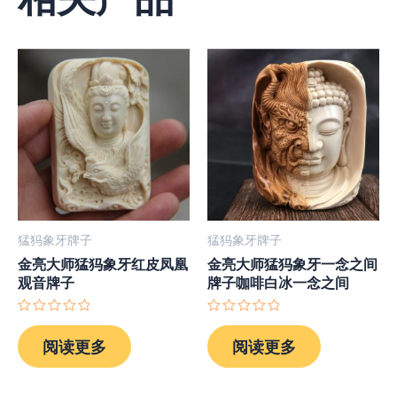
猛犸象牙牌子
猛犸象牙牌子
金亮大师猛犸象牙红皮凤凰
金亮大师猛犸象牙一念之间
观音牌子
牌子咖啡白冰一念之间
评
评
分
分
阅读更多
阅读更多
0
0
&sol;
&sol;
5
5