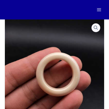
跳
至
Mai
内
容
Men