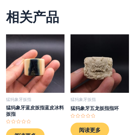
相关产品
猛犸象牙扳指
猛犸象牙扳指
猛犸象牙蓝皮扳指蓝皮冰料
猛犸象牙五龙扳指指环
扳指
评
分
评
阅读更多
0
分
&sol;