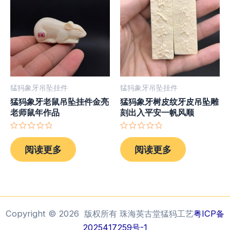
猛犸象牙吊坠挂件
猛犸象牙吊坠挂件
猛犸象牙老鼠吊坠挂件金亮
猛犸象牙树皮纹牙皮吊坠雕
老师鼠年作品
刻出入平安一帆风顺
评
评
分
分
阅读更多
阅读更多
0
0
&sol;
&sol;
5
5
Copyright © 2026 版权所有 珠海英古堂猛犸工艺
粤ICP备
2025417259号-1