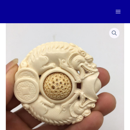
跳
至
Mai
内
容
Men