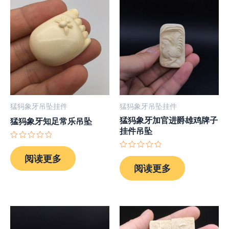
猛犸象牙吊坠挂件
猛犸象牙吊坠挂件
猛犸象牙加官进爵雄鸡牌子
猛犸象牙知足常乐吊坠
挂件吊坠
评
分
评
阅读更多
0
分
阅读更多
&sol;
0
5
&sol;
5