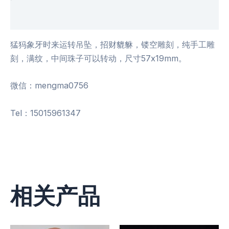
用户评价 (0)
猛犸象牙时来运转吊坠，招财貔貅，镂空雕刻，纯手工雕
刻，满纹，中间珠子可以转动，尺寸57x19mm。
微信：mengma0756
Tel：15015961347
相关产品