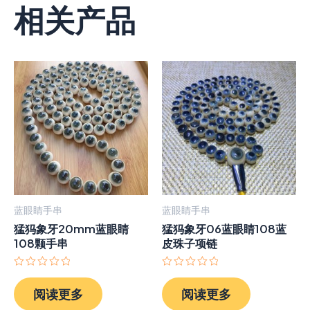
相关产品
蓝眼睛手串
蓝眼睛手串
猛犸象牙20mm蓝眼睛
猛犸象牙06蓝眼睛108蓝
108颗手串
皮珠子项链
评
评
分
分
阅读更多
阅读更多
0
0
&sol;
&sol;