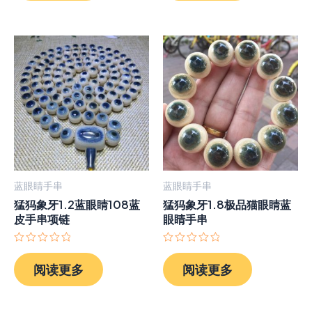
5
5
蓝眼睛手串
蓝眼睛手串
猛犸象牙1.2蓝眼睛108蓝
猛犸象牙1.8极品猫眼睛蓝
皮手串项链
眼睛手串
评
评
分
分
阅读更多
阅读更多
0
0
&sol;
&sol;
5
5