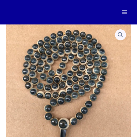
跳
至
Mai
内
容
Men