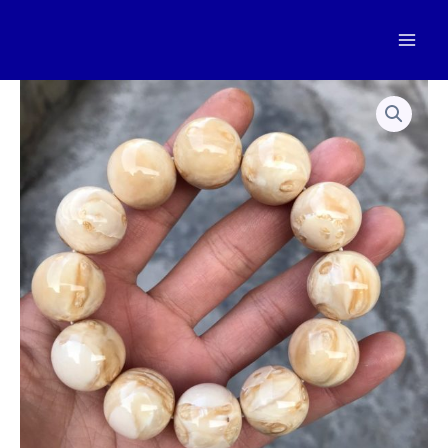
跳
至
Mai
内
容
Men