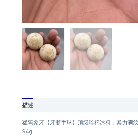
描述
用户评价 (0)
猛犸象牙【牙髓手球】顶级珍稀冰料，暴力满纹！
94g。