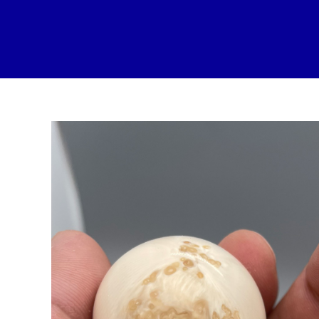
跳
至
内
容