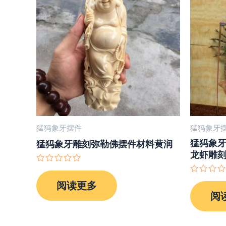
猛犸象牙摆件
猛犸象牙
猛犸象
猛犸象牙雕刻弥勒佛摆件材料黄润
龙虾雕
评
分
评
阅读更多
0
分
&sol;
阅
0
5
&sol;
5