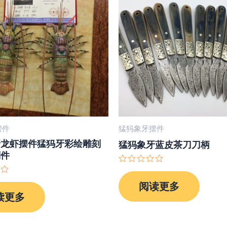
摆件
猛犸象牙摆件
牙龙虾摆件猛犸牙彩绘雕刻
猛犸象牙蓝皮茶刀刀柄
刻件
评
分
阅读更多
0
&sol;
读更多
5