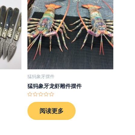
猛犸象牙摆件
猛犸象牙龙虾雕件摆件
评
分
阅读更多
0
&sol;
5