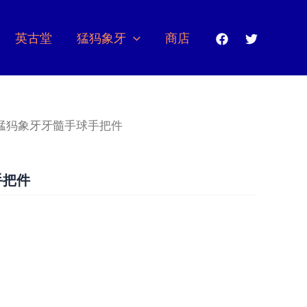
英古堂
猛犸象牙
商店
 猛犸象牙牙髓手球手把件
手把件