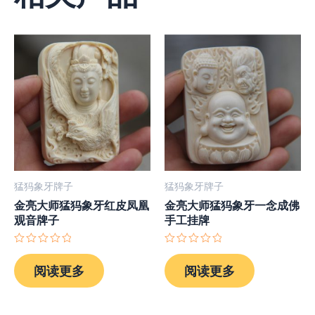
猛犸象牙牌子
猛犸象牙牌子
金亮大师猛犸象牙红皮凤凰
金亮大师猛犸象牙一念成佛
观音牌子
手工挂牌
评
评
分
分
阅读更多
阅读更多
0
0
&sol;
&sol;
5
5