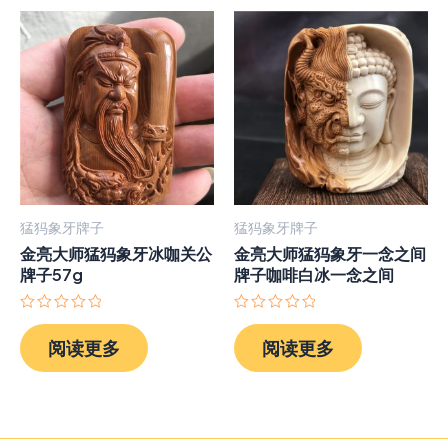
猛犸象牙牌子
猛犸象牙牌子
金亮大师猛犸象牙冰咖关公
金亮大师猛犸象牙一念之间
牌子57g
牌子咖啡白冰一念之间
评
评
分
分
阅读更多
阅读更多
0
0
&sol;
&sol;
5
5