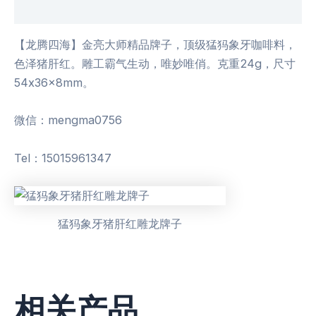
用户评价 (0)
【龙腾四海】金亮大师精品牌子，顶级猛犸象牙咖啡料，
色泽猪肝红。雕工霸气生动，唯妙唯俏。克重24g，尺寸
54x36x8mm。
微信：mengma0756
Tel：15015961347
猛犸象牙猪肝红雕龙牌子
相关产品