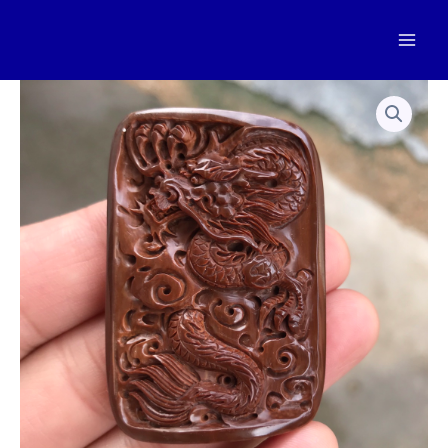
跳
至
Mai
内
容
Men