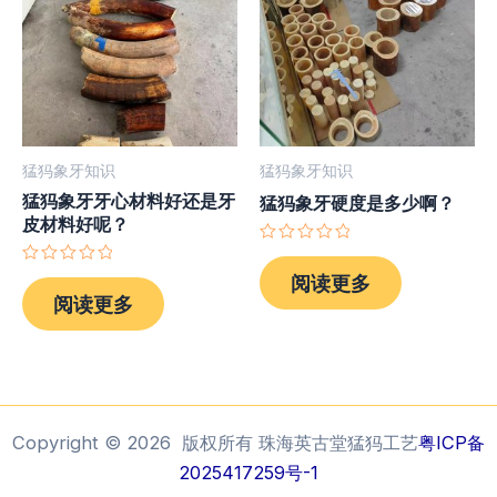
猛犸象牙知识
猛犸象牙知识
猛犸象牙牙心材料好还是牙
猛犸象牙硬度是多少啊？
皮材料好呢？
评
分
评
阅读更多
0
分
阅读更多
&sol;
0
5
&sol;
5
Copyright © 2026 版权所有 珠海英古堂猛犸工艺
粤ICP备
2025417259号-1