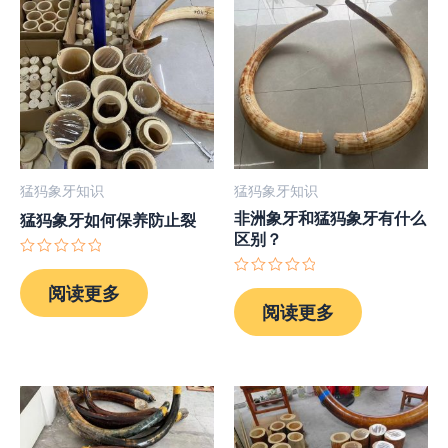
猛犸象牙知识
猛犸象牙知识
非洲象牙和猛犸象牙有什么
猛犸象牙如何保养防止裂
区别？
评
分
评
阅读更多
0
分
阅读更多
&sol;
0
5
&sol;
5