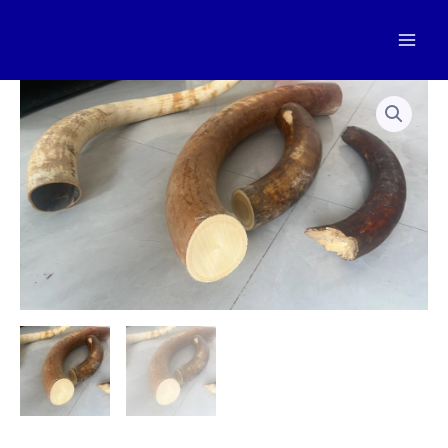
跳
至
Mai
内
容
Men