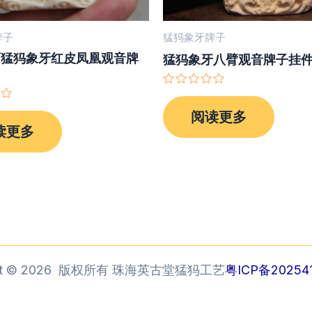
牌子
猛犸象牙牌子
师猛犸象牙红皮凤凰观音牌
猛犸象牙八臂观音牌子挂
评
分
阅读更多
0
&sol;
读更多
5
ght © 2026 版权所有 珠海英古堂猛犸工艺
粤ICP备202541