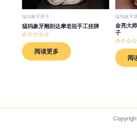
猛犸象牙牌子
猛犸象牙
金亮大
猛犸象牙雕刻达摩老祖手工挂牌
子
评
分
评
阅读更多
0
分
&sol;
阅
0
5
&sol;
5
Copyri