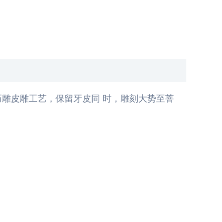
雕皮雕工艺，保留牙皮同 时，雕刻大势至菩