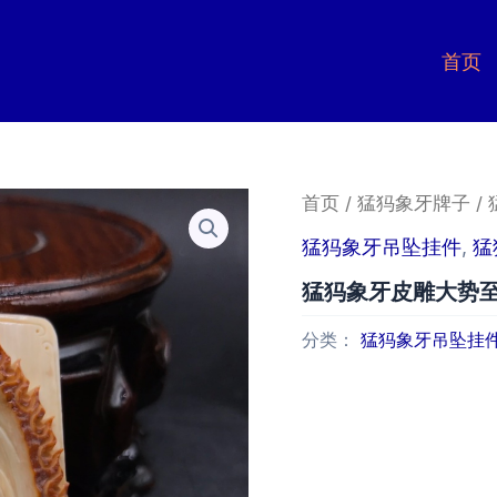
首页
首页
/
猛犸象牙牌子
/
猛犸象牙吊坠挂件
,
猛
猛犸象牙皮雕大势
分类：
猛犸象牙吊坠挂