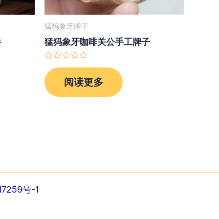
猛犸象牙牌子
件
猛犸象牙咖啡关公手工牌子
评
分
阅读更多
0
&sol;
5
7259号-1