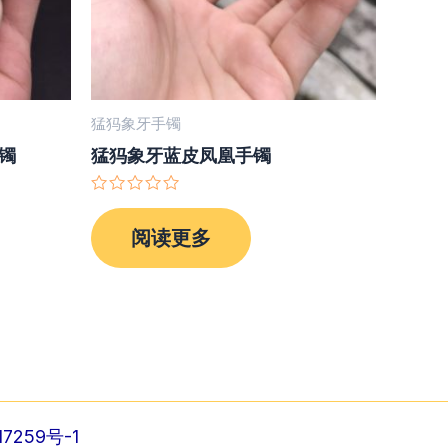
猛犸象牙手镯
镯
猛犸象牙蓝皮凤凰手镯
评
分
阅读更多
0
&sol;
5
7259号-1