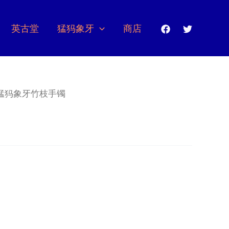
英古堂
猛犸象牙
商店
 猛犸象牙竹枝手镯