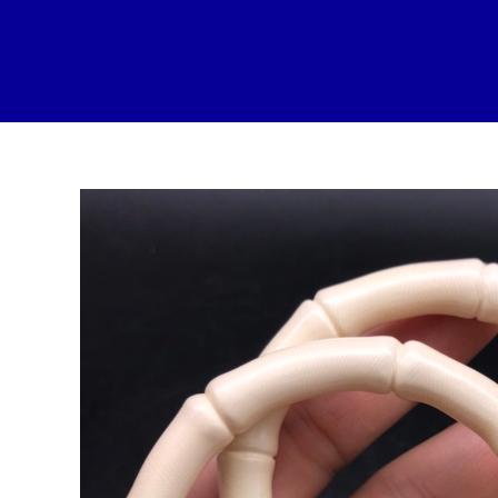
跳
至
内
容