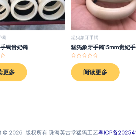
手镯
猛犸象牙手镯
牙手镯贵妃镯
猛犸象牙手镯15mm贵妃手
评
分
读更多
阅读更多
0
&sol;
5
ght © 2026 版权所有 珠海英古堂猛犸工艺
粤ICP备202541