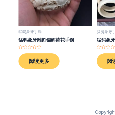
猛犸象牙手镯
猛犸象牙
猛犸象牙雕刻锦鲤荷花手镯
猛犸象
评
评
分
分
阅读更多
阅
0
0
&sol;
&sol;
5
5
Copyri