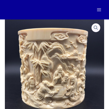
跳
至
Mai
内
容
Men