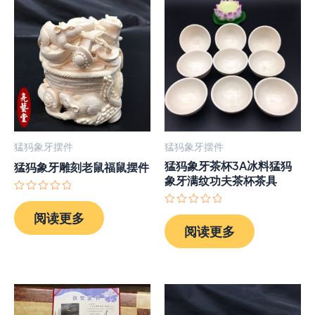
猛犸象牙摆件
猛犸象牙摆件
猛犸象牙茶杯3A冰料猛犸
猛犸象牙雕刻老鼠福鼠摆件
象牙满纹功夫茶杯茶具
评
分
评
阅读更多
0
分
阅读更多
&sol;
0
5
&sol;
5