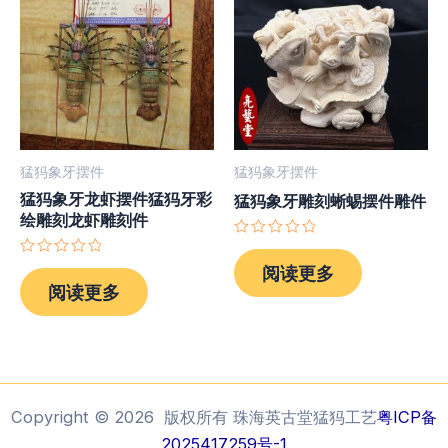
猛犸象牙摆件
猛犸象牙摆件
猛犸象牙龙虾摆件猛犸牙彩
猛犸象牙雕刻蜥蜴摆件雕件
绘雕刻龙虾雕刻件
评
分
评
阅读更多
0
分
阅读更多
&sol;
0
5
&sol;
5
Copyright © 2026 版权所有 珠海英古堂猛犸工艺
粤ICP备
2025417259号-1