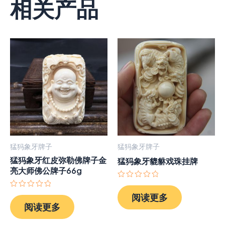
相关产品
猛犸象牙牌子
猛犸象牙牌子
猛犸象牙红皮弥勒佛牌子金
猛犸象牙貔貅戏珠挂牌
亮大师佛公牌子66g
评
分
评
阅读更多
0
分
阅读更多
&sol;
0
5
&sol;
5