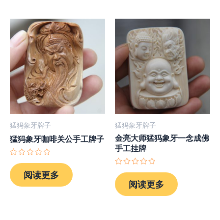
猛犸象牙牌子
猛犸象牙牌子
金亮大师猛犸象牙一念成佛
猛犸象牙咖啡关公手工牌子
手工挂牌
评
分
评
阅读更多
0
分
阅读更多
&sol;
0
5
&sol;
5