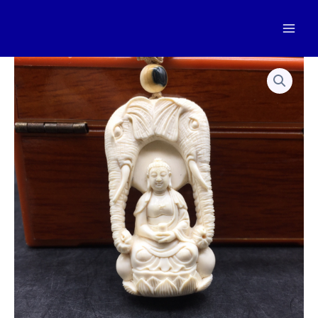
跳
至
Mai
内
容
Men