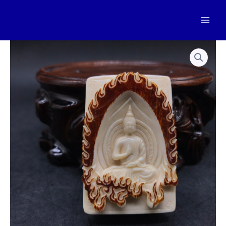
跳
至
Mai
内
容
Men