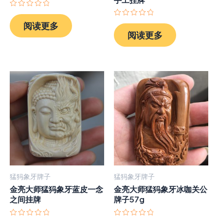
评
分
评
阅读更多
0
分
阅读更多
&sol;
0
5
&sol;
5
猛犸象牙牌子
猛犸象牙牌子
金亮大师猛犸象牙蓝皮一念
金亮大师猛犸象牙冰咖关公
之间挂牌
牌子57g