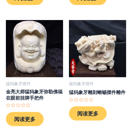
&sol;
&sol;
5
5
猛犸象牙摆件
猛犸象牙摆件
金亮大师猛犸象牙弥勒佛福
猛犸象牙雕刻蜥蜴摆件雕件
在眼前挂牌手把件
评
分
评
阅读更多
0
分
阅读更多
&sol;
0
5
&sol;
5