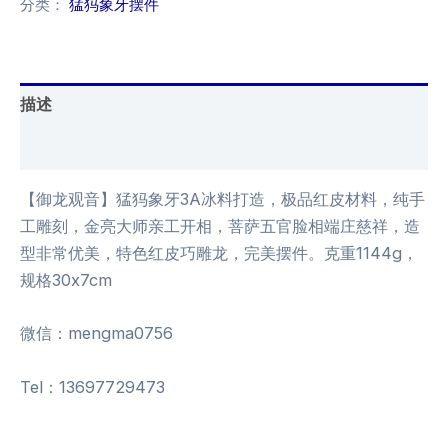
分类：
猛犸象牙摆件
描述
用户评价 (0)
【御龙观音】猛犸象牙3A冰料打造，极品红皮材料，纯手
工雕刻，金亮大师亲工开相，菩萨五官脸相端庄慈祥，造
型非常优美，特色红皮巧雕龙，完美摆件。克重1144g，
规格30x7cm
微信：mengma0756
Tel：13697729473