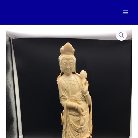
跳
至
Mai
内
容
Men