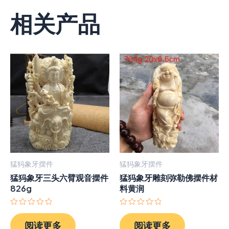
相关产品
猛犸象牙摆件
猛犸象牙摆件
猛犸象牙三头六臂观音摆件
猛犸象牙雕刻弥勒佛摆件材
826g
料黄润
评
评
分
分
阅读更多
阅读更多
0
0