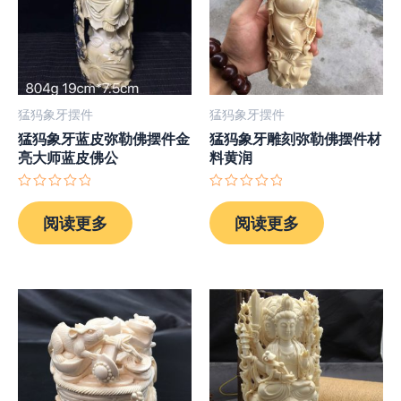
猛犸象牙摆件
猛犸象牙摆件
猛犸象牙蓝皮弥勒佛摆件金
猛犸象牙雕刻弥勒佛摆件材
亮大师蓝皮佛公
料黄润
评
评
分
分
阅读更多
阅读更多
0
0
&sol;
&sol;
5
5