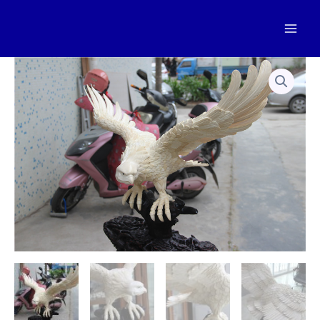
跳
至
Mai
内
容
Men