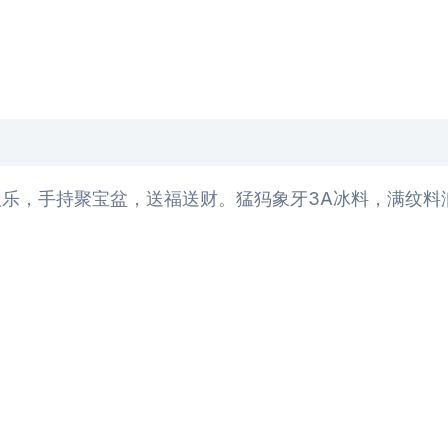
，手持聚宝盆，送福送财。猛犸象牙3A冰料，满纹料润。克