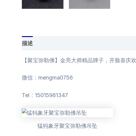
描述
用户评价 (0)
【聚宝弥勒佛】金亮大师精品牌子，开脸喜庆欢乐
微信：mengma0756
Tel：15015961347
猛犸象牙聚宝弥勒佛吊坠