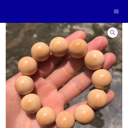
跳
至
Mai
内
容
Men