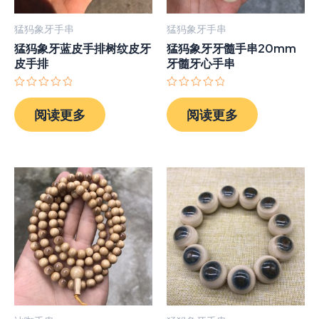
猛犸象牙手串
猛犸象牙手串
猛犸象牙蓝皮手排树纹皮牙
猛犸象牙牙髓手串20mm
皮手排
牙髓牙心手串
评
评
分
分
阅读更多
阅读更多
0
0
&sol;
&sol;
5
5