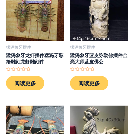
猛犸象牙摆件
猛犸象牙摆件
猛犸象牙龙虾摆件猛犸牙彩
猛犸象牙蓝皮弥勒佛摆件金
绘雕刻龙虾雕刻件
亮大师蓝皮佛公
评
评
分
分
阅读更多
阅读更多
0
0
&sol;
&sol;
5
5