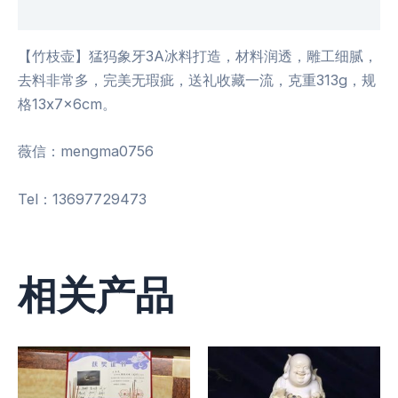
用户评价 (0)
【竹枝壶】猛犸象牙3A冰料打造，材料润透，雕工细腻，
去料非常多，完美无瑕疵，送礼收藏一流，克重313g，规
格13x7x6cm。
薇信：mengma0756
Tel：13697729473
相关产品