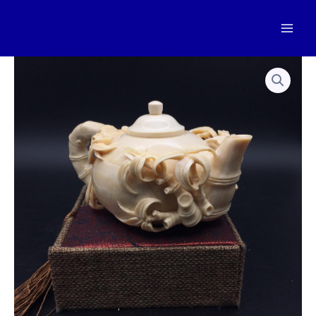
跳
至
Mai
内
容
Men