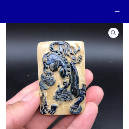
跳
至
Mai
内
容
Men