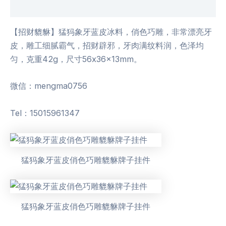
用户评价 (0)
【招财貔貅】猛犸象牙蓝皮冰料，俏色巧雕，非常漂亮牙
皮，雕工细腻霸气，招财辟邪，牙肉满纹料润，色泽均
匀，克重42g，尺寸56x36x13mm。
微信：mengma0756
Tel：15015961347
猛犸象牙蓝皮俏色巧雕貔貅牌子挂件
猛犸象牙蓝皮俏色巧雕貔貅牌子挂件