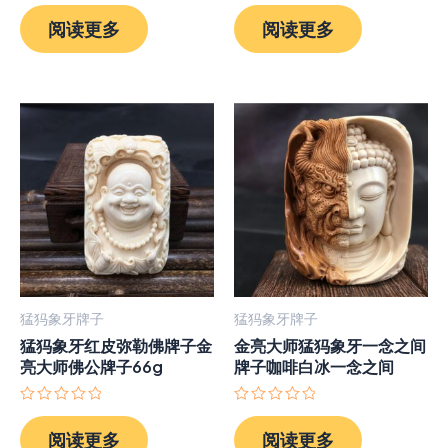
评
评
分
分
阅读更多
阅读更多
0
0
&sol;
&sol;
5
5
猛犸象牙牌子
猛犸象牙牌子
猛犸象牙红皮弥勒佛牌子金
金亮大师猛犸象牙一念之间
亮大师佛公牌子66g
牌子咖啡白冰一念之间
评
评
分
分
阅读更多
阅读更多
0
0