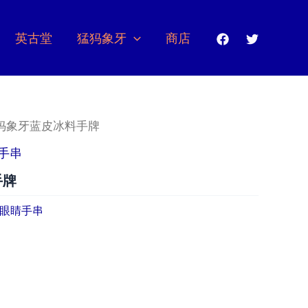
英古堂
猛犸象牙
商店
猛犸象牙蓝皮冰料手牌
手串
手牌
眼睛手串