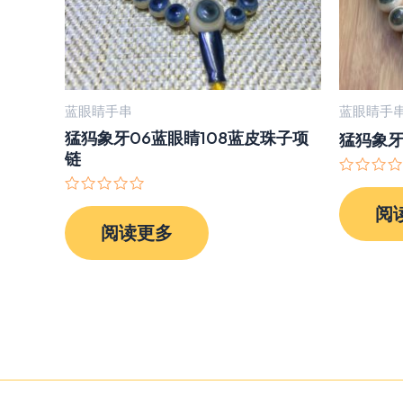
蓝眼睛手串
蓝眼睛手
猛犸象牙06蓝眼睛108蓝皮珠子项
猛犸象牙
链
评
分
评
阅
0
分
&sol;
阅读更多
0
5
&sol;
5