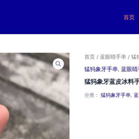
首页
首页
/
蓝眼睛手串
/ 
猛犸象牙手串
,
蓝眼睛
猛犸象牙蓝皮冰料
分类：
猛犸象牙手串
,
蓝