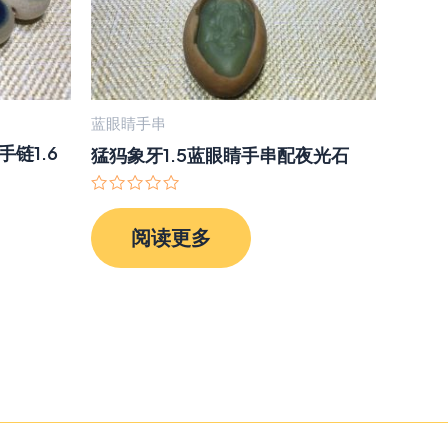
蓝眼睛手串
链1.6
猛犸象牙1.5蓝眼睛手串配夜光石
评
分
阅读更多
0
&sol;
5